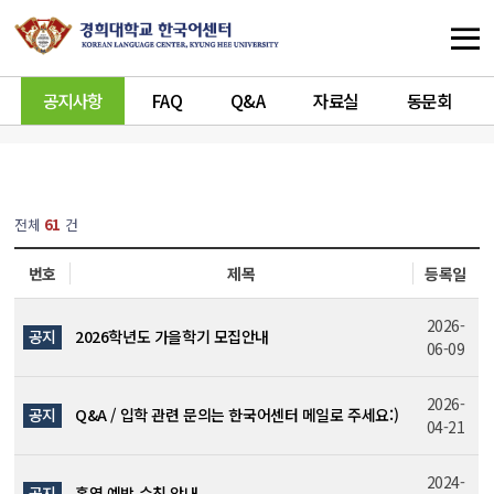
공지사항
FAQ
Q&A
자료실
동문회
열린
페이지
전체
61
건
번호
제목
등록일
2026-
공지
2026학년도 가을학기 모집안내
06-09
2026-
공지
Q&A / 입학 관련 문의는 한국어센터 메일로 주세요:)
04-21
2024-
공지
홍역 예방 수칙 안내