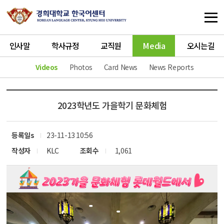
인사말
학사규정
교직원
Media
오시는길
Videos
Photos
Card News
News Reports
2023학년도 가을학기 문화체험
등록일s
23-11-13 10:56
작성자
KLC
조회수
1,061